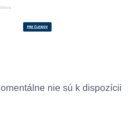
islava
76/15, 917 01 Trnava, Slovensko
PRE ČLENOV
omentálne nie sú k dispozícii