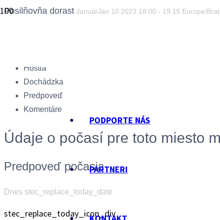
Posilňovňa dorast
Január
Jan
10
2023
18:00
-
19:15
Europe/Brat
Miesto konania tréningu: Mestská športová hala, Rybníková 5
Rozvrh
Hostia
Dochádzka
Predpoveď
Komentáre
PODPORTE NÁS
Údaje o počasí pre toto miesto m
Predpoveď počasia
PARTNERI
Dnes stec_replace_today_date
stec_replace_today_icon_div
KONTAKT