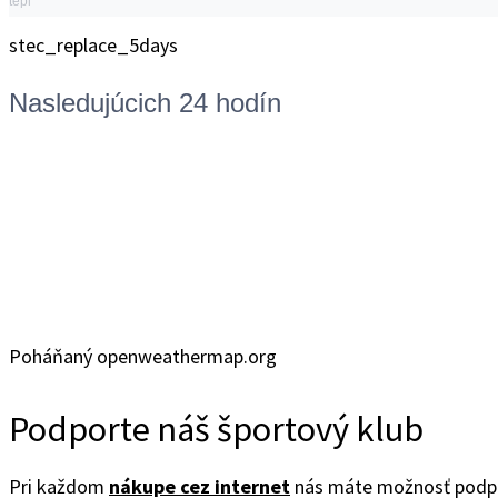
tepl
stec_replace_5days
Nasledujúcich 24 hodín
Poháňaný openweathermap.org
Podporte náš športový klub
Pri každom
nákupe cez internet
nás máte možnosť podpor