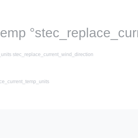
temp °stec_replace_cur
units stec_replace_current_wind_direction
ace_current_temp_units