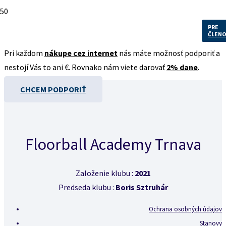
Podporte náš športový klub
PRE
ČLEN
Pri každom
nákupe cez internet
nás máte možnosť podporiť a
nestojí Vás to ani €. Rovnako nám viete darovať
2% dane
.
CHCEM PODPORIŤ
Floorball Academy Trnava
Založenie klubu :
2021
Predseda klubu :
Boris Sztruhár
Ochrana osobných údajov
Stanovy